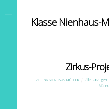
Skip
to
content
Menu
Klasse Nienhaus-M
Zirkus-Proj
Alles anzeigen
,
VERENA NIENHAUS-MÜLLER
Müller