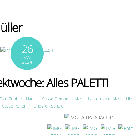
üller
26
MAI
2024
ektwoche: Alles PALETTI
Frau Rubbert
,
Haus 1
,
Klasse Dembeck
,
Klasse Lantermann
,
Klasse Nien
,
Klasse Reher
Lindgren Schule 1