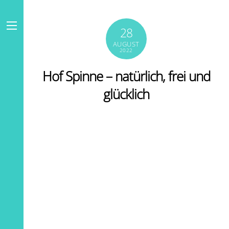
Skip
to
28
content
Menu
AUGUST
2022
Hof Spinne – natürlich, frei und
glücklich