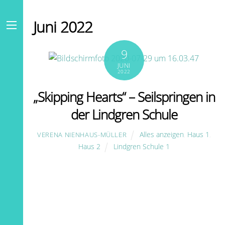
Skip
to
Juni 2022
content
Menu
9
JUNI
2022
„Skipping Hearts“ – Seilspringen in
der Lindgren Schule
Alles anzeigen
,
Haus 1
,
VERENA NIENHAUS-MÜLLER
Haus 2
Lindgren Schule 1