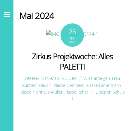
Skip
to
Mai 2024
content
Menu
26
MAI
2024
Zirkus-Projektwoche: Alles
PALETTI
Alles anzeigen
,
Frau
VERENA NIENHAUS-MÜLLER
Rubbert
,
Haus 1
,
Klasse Dembeck
,
Klasse Lantermann
,
Klasse Nienhaus-Müller
,
Klasse Reher
Lindgren Schule
1