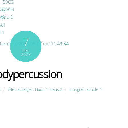
7
MAI
2023
odypercussion
Alles anzeigen
,
Haus 1
,
Haus 2
Lindgren Schule 1
R